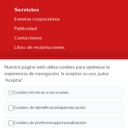
Servicios
Eventos corporativos
Publicidad
Contáctenos
Libro de reclamaciones
Suscripción
Nuestra página web utiliza cookies para optimizar la
Suscripción individual
experiencia de navegación. Si aceptas su uso, pulsa
“Aceptar”.
Paquetes corporativos
Edición Impresa
Cookies técnicas o necesarias
Nosotros
Cookies de identificación/autenticación
Quiénes somos
Cookies de preferencia/personalización
Código de ética