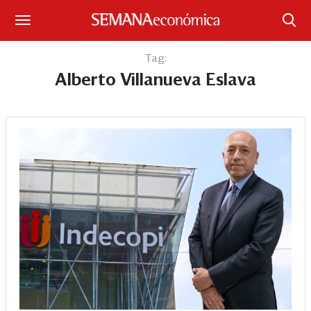
Suscríbase
Tag:
Alberto Villanueva Eslava
Iniciar sesión
Portada
¿Qué está pasando?
Sectores y Empresas
Management
Economía y Finanzas
Legal y Política