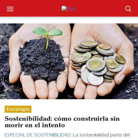
Suscríbase
Iniciar sesión
Portada
¿Qué está pasando?
Sectores y Empresas
Management
Economía y Finanzas
Estrategia
Sostenibilidad: cómo construirla sin
Legal y Política
morir en el intento
ESPECIAL DE SOSTENIBILIDAD:
La sostenibilidad parte del