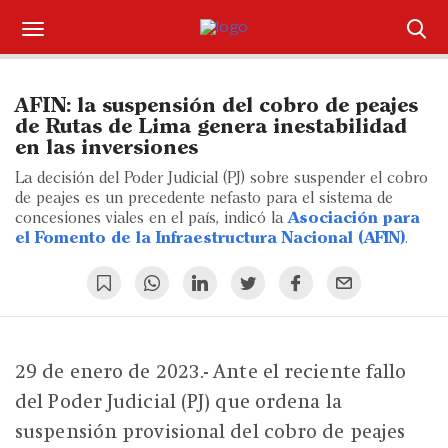
Suscríbase
AFIN: la suspensión del cobro de peajes
Iniciar sesión
de Rutas de Lima genera inestabilidad
en las inversiones
Portada
La decisión del Poder Judicial (PJ) sobre suspender el cobro
de peajes es un precedente nefasto para el sistema de
¿Qué está pasando?
concesiones viales en el país, indicó la
Asociación para
el Fomento de la Infraestructura Nacional (AFIN)
.
Sectores y Empresas
Management
Economía y Finanzas
29 de enero de 2023.- Ante el reciente fallo
del Poder Judicial (PJ) que ordena la
Legal y Política
suspensión provisional del cobro de peajes