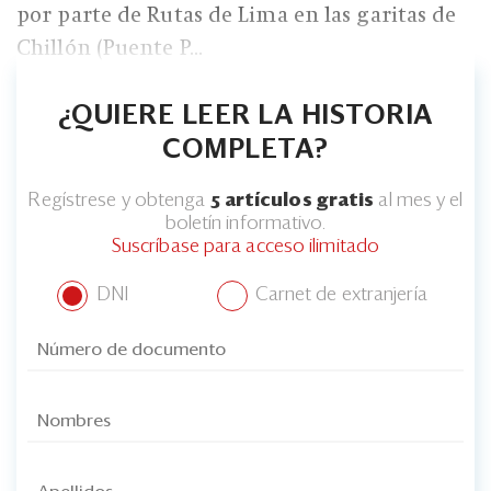
Eventos
por parte de Rutas de Lima en las garitas de
Chillón (Puente P...
Blogs
Ranking CEO
¿QUIERE LEER LA HISTORIA
COMPLETA?
Edición Impresa
Regístrese y obtenga
5 artículos gratis
al mes y el
boletín informativo.
Suscríbase para acceso ilimitado
DNI
Carnet de extranjería