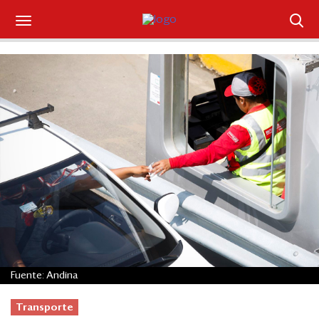
Suscríbase
Iniciar sesión
Portada
¿Qué está pasando?
Sectores y Empresas
Management
Economía y Finanzas
Fuente: Andina
Legal y Política
Transporte