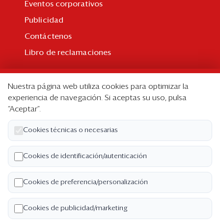
Eventos corporativos
Publicidad
Contáctenos
Libro de reclamaciones
Suscripción
Nuestra página web utiliza cookies para optimizar la
Suscripción individual
experiencia de navegación. Si aceptas su uso, pulsa
“Aceptar”.
Paquetes corporativos
Edición Impresa
Cookies técnicas o necesarias
Nosotros
Cookies de identificación/autenticación
Quiénes somos
Cookies de preferencia/personalización
Código de ética
Términos y Condiciones
Cookies de publicidad/marketing
Política de Privacidad