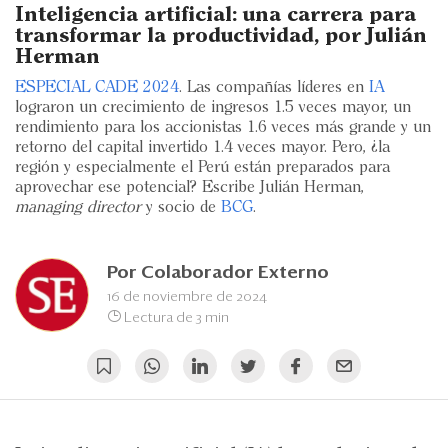
Eventos
Inteligencia artificial: una carrera para
transformar la productividad, por Julián
Blogs
Herman
ESPECIAL CADE 2024
. Las compañías líderes en
IA
Ranking CEO
lograron un crecimiento de ingresos 1.5 veces mayor, un
rendimiento para los accionistas 1.6 veces más grande y un
Edición Impresa
retorno del capital invertido 1.4 veces mayor. Pero, ¿la
región y especialmente el Perú están preparados para
aprovechar ese potencial? Escribe Julián Herman,
managing director
y socio de
BCG
.
Por
Colaborador Externo
16 de noviembre de 2024
Lectura de 3 min