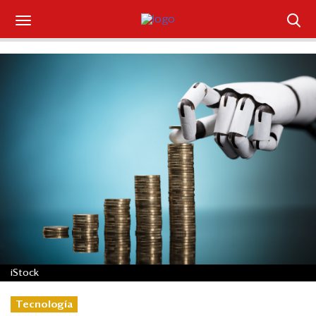
Suscríbase
Iniciar sesión
Portada
¿Qué está pasando?
Sectores y Empresas
Management
Economía y Finanzas
iStock
Legal y Política
Tecnología