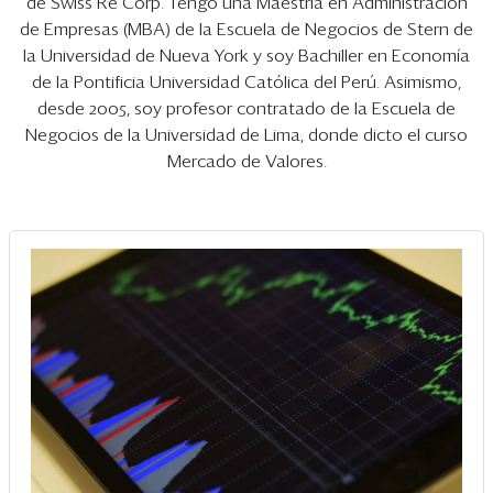
Eventos
de Swiss Re Corp. Tengo una Maestría en Administración
de Empresas (MBA) de la Escuela de Negocios de Stern de
Blogs
la Universidad de Nueva York y soy Bachiller en Economía
de la Pontificia Universidad Católica del Perú. Asimismo,
Ranking CEO
desde 2005, soy profesor contratado de la Escuela de
Negocios de la Universidad de Lima, donde dicto el curso
Edición Impresa
Mercado de Valores.