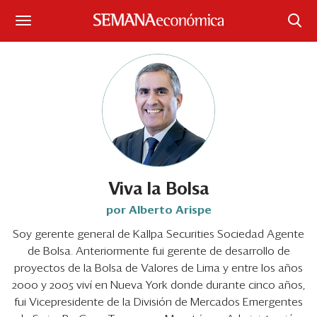
Suscríbase
Iniciar sesión
Portada
¿Qué está pasando?
Sectores y Empresas
Viva la Bolsa
por Alberto Arispe
Management
Soy gerente general de Kallpa Securities Sociedad Agente
de Bolsa. Anteriormente fui gerente de desarrollo de
Economía y Finanzas
proyectos de la Bolsa de Valores de Lima y entre los años
Legal y Política
2000 y 2005 viví en Nueva York donde durante cinco años,
fui Vicepresidente de la División de Mercados Emergentes