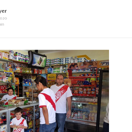
yer
2020
min