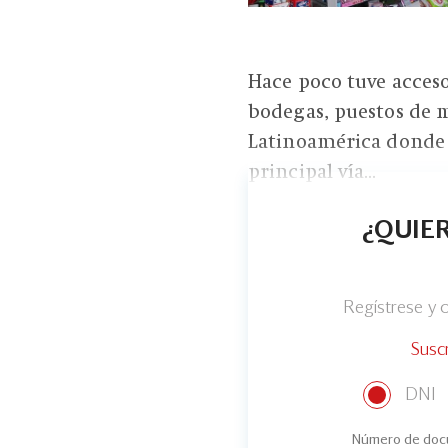
Hace poco tuve acceso
bodegas, puestos de m
Latinoamérica donde 
principal vía...
¿QUIER
Regístrese y
Susc
DNI