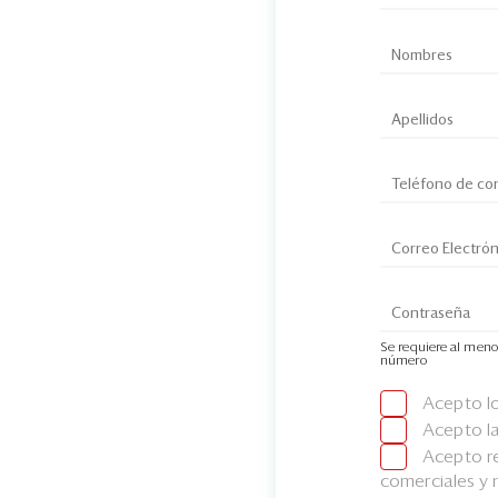
Se requiere al meno
número
Acepto l
Acepto l
Acepto re
comerciales y