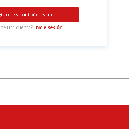
ístrese y continúe leyendo
iene una cuenta?
Inicie sesión