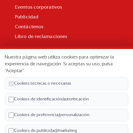
Eventos corporativos
Publicidad
Contáctenos
Libro de reclamaciones
Suscripción
Nuestra página web utiliza cookies para optimizar la
Suscripción individual
experiencia de navegación. Si aceptas su uso, pulsa
“Aceptar”.
Paquetes corporativos
Edición Impresa
Cookies técnicas o necesarias
Nosotros
Cookies de identificación/autenticación
Quiénes somos
Cookies de preferencia/personalización
Código de ética
Términos y Condiciones
Cookies de publicidad/marketing