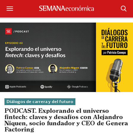
Suscríbase
Iniciar sesión
Portada
¿Qué está pasando?
Sectores y Empresas
Management
Diálogos de carrera y del futuro
Economía y Finanzas
PODCAST. Explorando el universo
fintech: claves y desafíos con Alejandro
Legal y Política
Niquen, socio fundador y CEO de Genera
Factoring