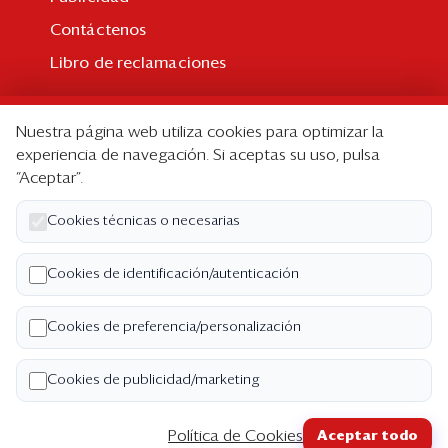
Contáctenos
Libro de reclamaciones
Suscripción
Nuestra página web utiliza cookies para optimizar la
Suscripción individual
experiencia de navegación. Si aceptas su uso, pulsa
“Aceptar”.
Paquetes corporativos
Edición Impresa
Cookies técnicas o necesarias
Nosotros
Cookies de identificación/autenticación
Quiénes somos
Cookies de preferencia/personalización
Código de ética
Términos y Condiciones
Cookies de publicidad/marketing
Política de Privacidad
Política de Cookies
Aceptar todo