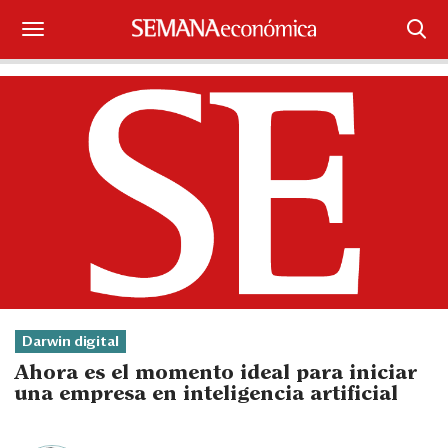
Suscríbase
Iniciar sesión
Portada
¿Qué está pasando?
Sectores y Empresas
Management
Darwin digital
Economía y Finanzas
Ahora es el momento ideal para iniciar
una empresa en inteligencia artificial
Legal y Política