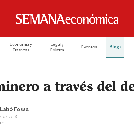
Economía y
Legal y
Blogs
Eventos
Finanzas
Política
inero a través del d
 Labó Fossa
e de 2018
min