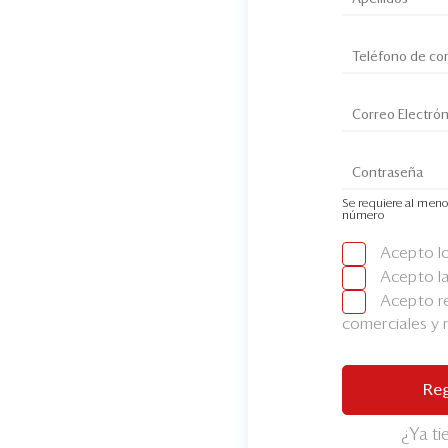
Se requiere al meno
número
Acepto l
Acepto l
Acepto re
comerciales y
Reg
¿Ya t