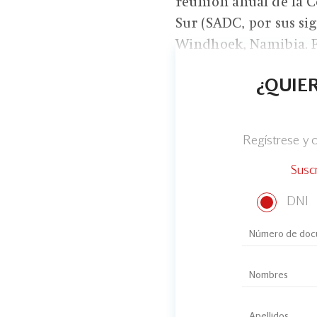
reunión anual de la C
Sur (SADC, por sus sig
Windhoek, Namibia. Fu
¿QUIER
Regístrese y
Susc
DNI