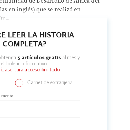
omunidad de Desarrollo de África del
las en inglés) que se realizó en
i...
E LEER LA HISTORIA
COMPLETA?
 obtenga
5 artículos gratis
al mes y
el boletín informativo.
ríbase para acceso ilimitado
Carnet de extranjería