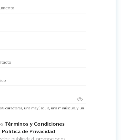
s 8 caracteres, una mayúscula, una minúscula y un
os
Términos y Condiciones
a
Política de Privacidad
cibir publicidad, promociones