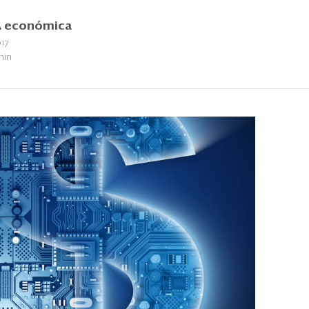
 económica
17
min