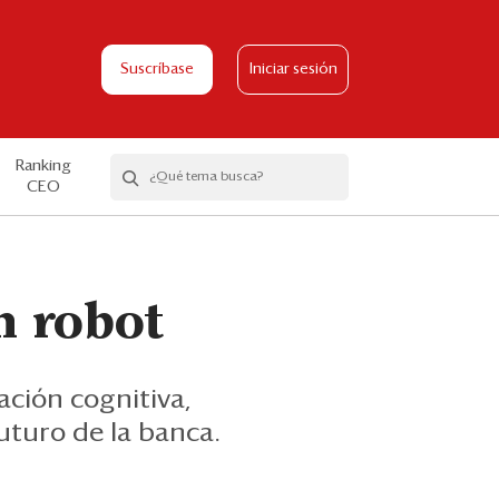
Suscríbase
Iniciar sesión
Ranking
CEO
n robot
tación cognitiva,
futuro de la banca.