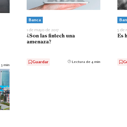
Ban
Banca
5 de 
1 de mayo de 2017
Es h
¿Son las fintech una
amenaza?
G
Guardar
Lectura de 4 min
 5 min