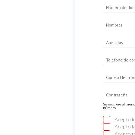
Se requiere al meno
número
Acepto l
Acepto l
Acepto re