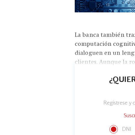
La banca también tra
computación cognitiv
dialoguen en un lengu
clientes. Aunque la rob
¿QUIER
Regístrese y
Susc
DNI