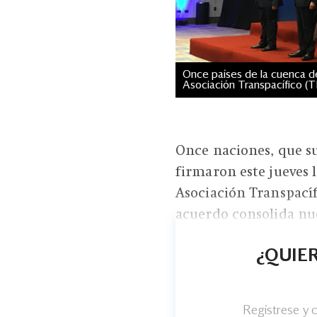
Once países de la cuenca de
Asociación Transpacífico (T
Once naciones, que s
firmaron este jueves 
Asociación Transpacíf
acuerdo consolida nues
¿QUIER
Regístrese y