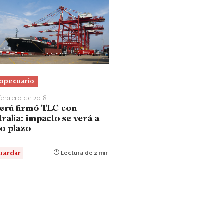
opecuario
 febrero de 2018
Perú firmó TLC con
ralia: impacto se verá a
go plazo
uardar
Lectura de 2 min