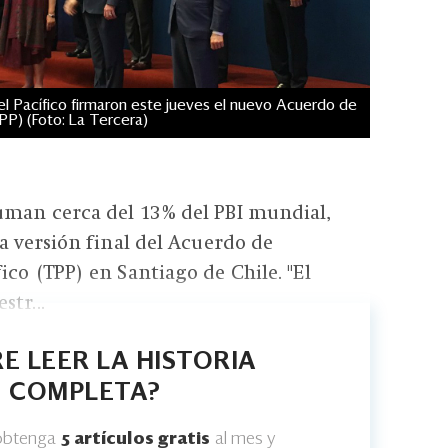
l Pacífico firmaron este jueves el nuevo Acuerdo de
PP) (Foto: La Tercera)
uman cerca del 13% del PBI mundial,
la versión final del Acuerdo de
ico (TPP) en Santiago de Chile. "El
tr...
E LEER LA HISTORIA
COMPLETA?
 obtenga
5 artículos gratis
al mes y