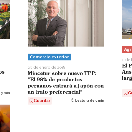
Agr
Comercio exterior
11 de
El 
29 de enero de 2018
os
Aust
Mincetur sobre nuevo TPP:
lar
"El 98% de productos
peruanos entrará a Japón con
un trato preferencial"
G
 5 min
Guardar
Lectura de 5 min