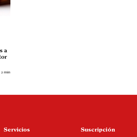
s a
tor
 2 min
Servicios
Suscripción