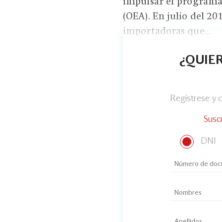
impulsar el program
(OEA). En julio del 2
importadoras que...
¿QUIER
Regístrese y
Susc
DNI