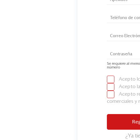
Se requiere al meno
número
Acepto l
Acepto l
Acepto re
comerciales y
Reg
¿Ya t