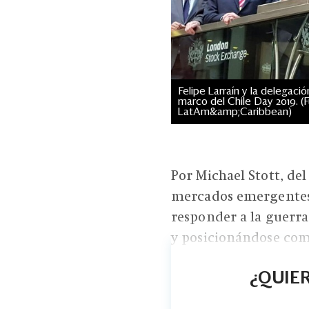
Felipe Larraín y la delegaci
marco del Chile Day 2019. (
LatAm&amp;Caribbean)
Por Michael Stott, del
mercados emergentes
responder a la guerr
y posicionándose como
¿QUIER