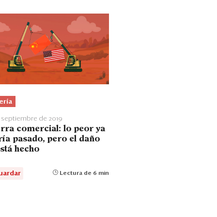
ería
 septiembre de 2019
rra comercial: lo peor ya
ría pasado, pero el daño
está hecho
uardar
Lectura de 6 min