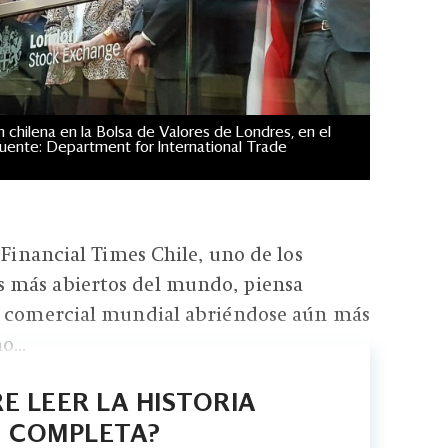
ón chilena en la Bolsa de Valores de Londres, en el
Fuente: Department for International Trade
 Financial Times Chile, uno de los
 más abiertos del mundo, piensa
a comercial mundial abriéndose aún más
...
E LEER LA HISTORIA
COMPLETA?