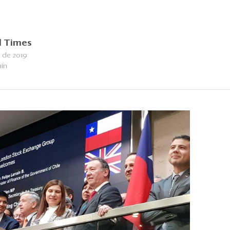
l Times
 de 2019
min