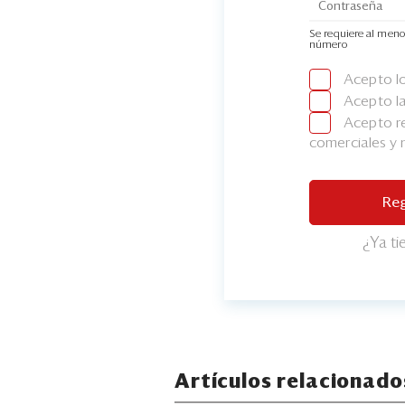
Se requiere al meno
número
Acepto l
Acepto l
Acepto re
comerciales y
Reg
¿Ya t
Artículos relacionado