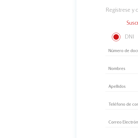
Regístrese y
Susc
DNI