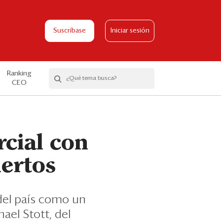
Suscríbase
Iniciar sesión
Ranking
CEO
rcial con
ertos
 del país como un
ael Stott, del