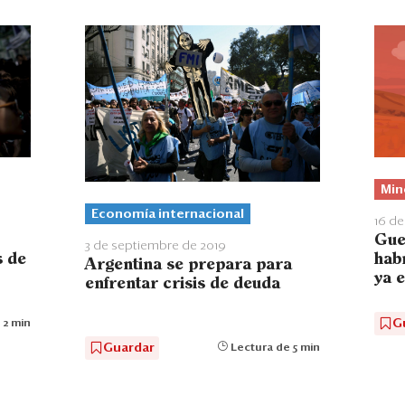
Min
Economía internacional
16 de
Gue
3 de septiembre de 2019
hab
 de
Argentina se prepara para
ya 
enfrentar crisis de deuda
G
 2 min
Guardar
Lectura de 5 min