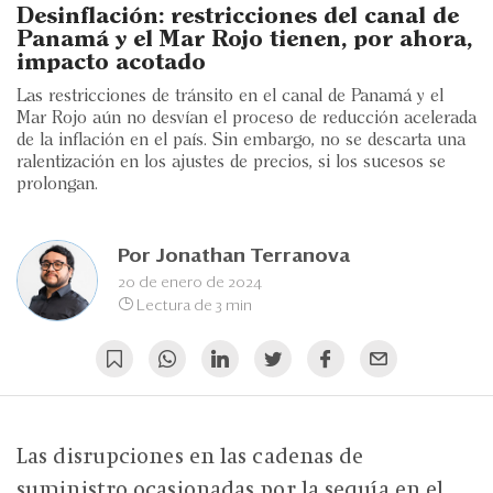
Eventos
Desinflación: restricciones del canal de
Panamá y el Mar Rojo tienen, por ahora,
Blogs
impacto acotado
Las restricciones de tránsito en el canal de Panamá y el
Ranking CEO
Mar Rojo aún no desvían el proceso de reducción acelerada
de la inflación en el país. Sin embargo, no se descarta una
Edición Impresa
ralentización en los ajustes de precios, si los sucesos se
prolongan.
Por
Jonathan Terranova
20 de enero de 2024
Lectura de 3 min
Las disrupciones en las cadenas de
suministro ocasionadas por la sequía en el