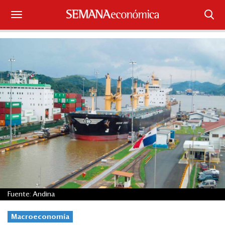
Suscríbase
Iniciar sesión
Portada
¿Qué está pasando?
Sectores y Empresas
Management
Economía y Finanzas
Fuente: Andina
Legal y Política
Macroeconomía