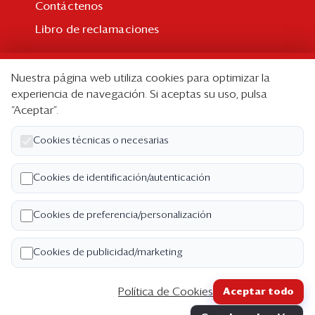
Contáctenos
Libro de reclamaciones
Suscripción
Nuestra página web utiliza cookies para optimizar la
Suscripción individual
experiencia de navegación. Si aceptas su uso, pulsa
“Aceptar”.
Paquetes corporativos
Edición Impresa
Cookies técnicas o necesarias
Nosotros
Cookies de identificación/autenticación
Quiénes somos
Cookies de preferencia/personalización
Código de ética
Términos y Condiciones
Cookies de publicidad/marketing
Política de Privacidad
Política de Cookies
Aceptar todo
Copyright ©2026 Semana Económica. Todos los