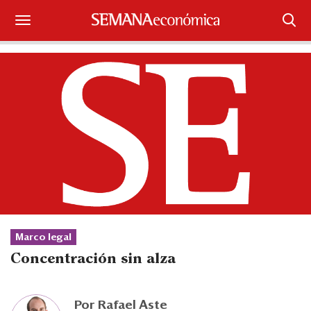
Suscríbase
Iniciar sesión
Portada
¿Qué está pasando?
Sectores y Empresas
Management
Marco legal
Economía y Finanzas
Concentración sin alza
Legal y Política
Por
Rafael Aste