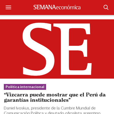
Suscríbase
Iniciar sesión
Portada
¿Qué está pasando?
Sectores y Empresas
Management
Política internacional
Economía y Finanzas
“Vizcarra puede mostrar que el Perú da
garantías institucionales”
Legal y Política
Daniel Ivoskus, presidente de la Cumbre Mundial de
Comunicación Política y diputado oficialista argentino,