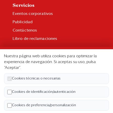
Servicios
Eventos corporativos
Publicidad
Contáctenos
Libro de reclamaciones
Suscripción
Nuestra página web utiliza cookies para optimizar la
Suscripción individual
experiencia de navegación. Si aceptas su uso, pulsa
“Aceptar”.
Paquetes corporativos
Edición Impresa
Cookies técnicas o necesarias
Nosotros
Cookies de identificación/autenticación
Quiénes somos
Cookies de preferencia/personalización
Código de ética