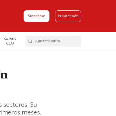
Suscríbase
Iniciar sesión
Ranking
CEO
ín
s sectores. Su
primeros meses.