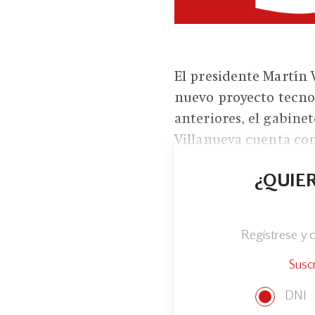
El presidente Martín 
nuevo proyecto tecnoc
anteriores, el gabine
Villanueva cuenta con
¿QUIER
Regístrese y
Susc
DNI