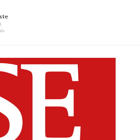
ste
8
min