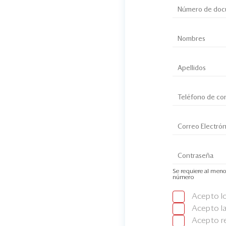
Se requiere al meno
número
Acepto l
Acepto l
Acepto re