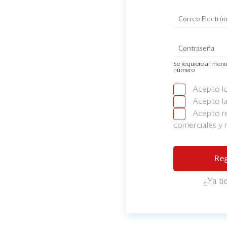
Se requiere al meno
número
Acepto l
Acepto l
Acepto re
comerciales y
Reg
¿Ya t