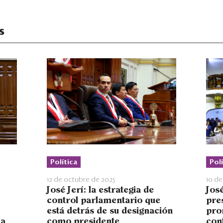
s
Polí
Política
10 de
12 de octubre de 2025
Jos
José Jerí: la estrategia de
pre
control parlamentario que
pro
está detrás de su designación
ia
con
como presidente