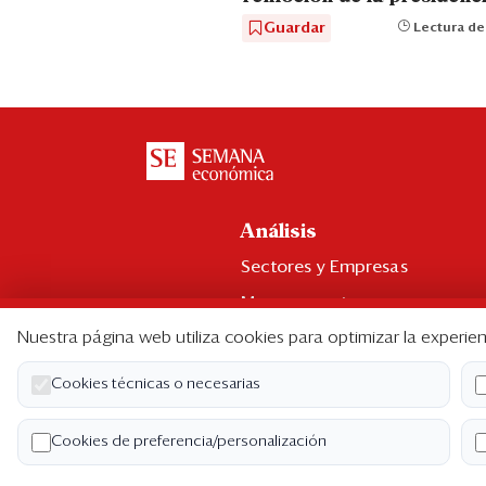
Guardar
Lectura de
Análisis
Sectores y Empresas
Management
Nuestra página web utiliza cookies para optimizar la experien
Economía y Finanzas
Legal y Política
Cookies técnicas o necesarias
Ranking CEO
Cookies de preferencia/personalización
Blogs