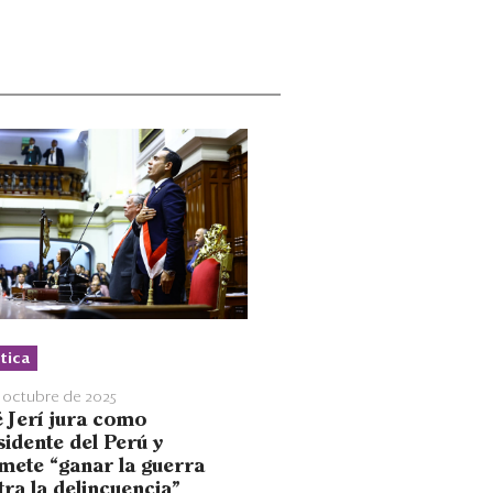
tica
 octubre de 2025
é Jerí jura como
sidente del Perú y
mete “ganar la guerra
tra la delincuencia”