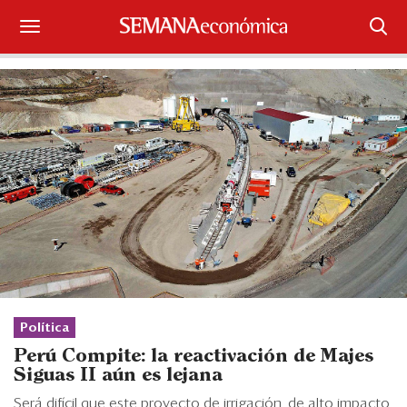
Suscríbase
Iniciar sesión
Portada
¿Qué está pasando?
Sectores y Empresas
Management
Economía y Finanzas
Política
Perú Compite: la reactivación de Majes
Legal y Política
Siguas II aún es lejana
Será difícil que este proyecto de irrigación, de alto impacto