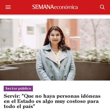
Suscríbase
Iniciar sesión
Portada
¿Qué está pasando?
Sectores y Empresas
Management
Economía y Finanzas
Sector público
Servir: "Que no haya personas idóneas
Legal y Política
en el Estado es algo muy costoso para
todo el país"