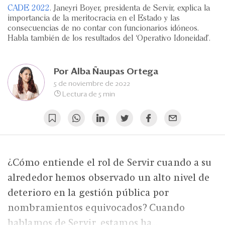
Eventos
CADE 2022
. Janeyri Boyer, presidenta de Servir, explica la
importancia de la meritocracia en el Estado y las
Blogs
consecuencias de no contar con funcionarios idóneos.
Habla también de los resultados del ‘Operativo Idoneidad’.
Ranking CEO
Edición Impresa
Por
Alba Ñaupas Ortega
5 de noviembre de 2022
Lectura de 5 min
¿Cómo entiende el rol de Servir cuando a su
alrededor hemos observado un alto nivel de
deterioro en la gestión pública por
nombramientos equivocados? Cuando
hablamos de Servir, estamos ha...