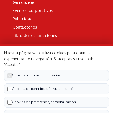
Servicios
Eventos corporativos
Publicidad
Contáctenos
Libro de reclamaciones
Suscripción
Nuestra página web utiliza cookies para optimizar la
Suscripción individual
experiencia de navegación. Si aceptas su uso, pulsa
“Aceptar”.
Paquetes corporativos
Edición Impresa
Cookies técnicas o necesarias
Nosotros
Cookies de identificación/autenticación
Quiénes somos
Cookies de preferencia/personalización
Código de ética
Términos y Condiciones