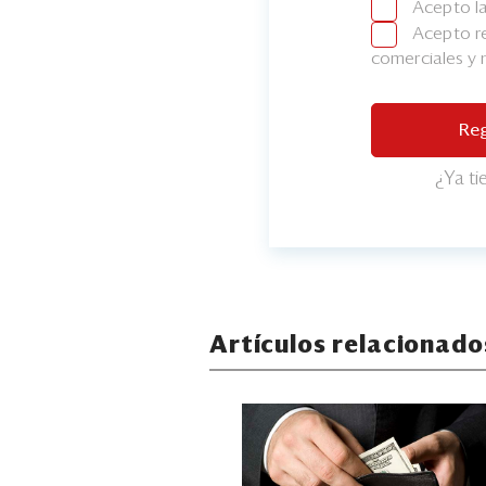
Acepto l
Acepto re
comerciales y
Reg
¿Ya t
Artículos relacionado