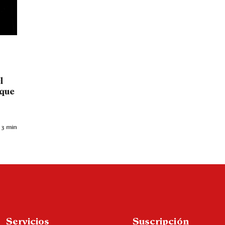
l
 que
 3 min
Servicios
Suscripción