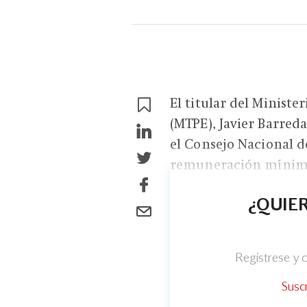
El titular del Minist
(MTPE), Javier Barred
el Consejo Nacional d
remuneración mínima
¿QUIER
Regístrese y
Susc