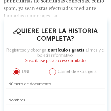
Eventos
publicitarias no solicitadas conocidas, como
spam, ya sean estas efectuadas mediante
Blogs
llamadas o mensajes. La...
Ranking CEO
¿QUIERE LEER LA HISTORIA
Edición Impresa
COMPLETA?
Regístrese y obtenga
5 artículos gratis
al mes y el
boletín informativo.
Suscríbase para acceso ilimitado
DNI
Carnet de extranjería