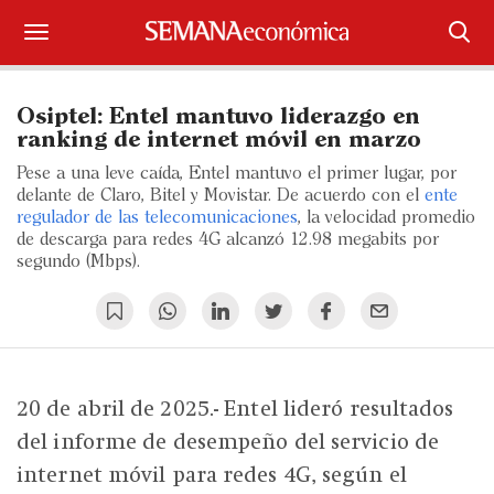
Suscríbase
Osiptel: Entel mantuvo liderazgo en
Iniciar sesión
ranking de internet móvil en marzo
Pese a una leve caída, Entel mantuvo el primer lugar, por
Portada
delante de Claro, Bitel y Movistar. De acuerdo con el
ente
regulador de las telecomunicaciones
, la velocidad promedio
de descarga para redes 4G alcanzó 12.98 megabits por
¿Qué está pasando?
segundo (Mbps).
Sectores y Empresas
Management
Economía y Finanzas
20 de abril de 2025.- Entel lideró resultados
del informe de desempeño del servicio de
Legal y Política
internet móvil para redes 4G, según el