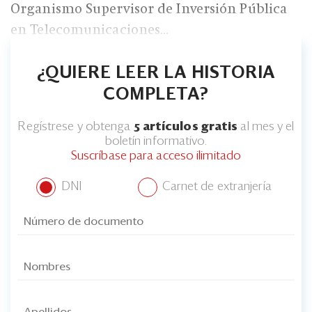
Eventos
Organismo Supervisor de Inversión Pública
en Telecomunicaciones...
Blogs
Ranking CEO
¿QUIERE LEER LA HISTORIA
COMPLETA?
Edición Impresa
Regístrese y obtenga
5 artículos gratis
al mes y el
boletín informativo.
Suscríbase para acceso ilimitado
DNI
Carnet de extranjería