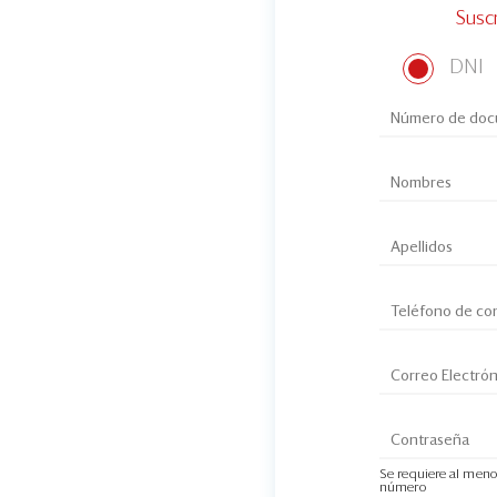
Susc
DNI
Se requiere al meno
número