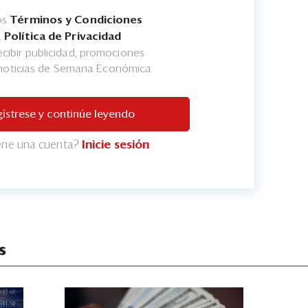
os
Términos y Condiciones
a
Política de Privacidad
cibir publicidad, promociones
 noticias de Semana Económica
ístrese y continúe leyendo
iene una cuenta?
Inicie sesión
s