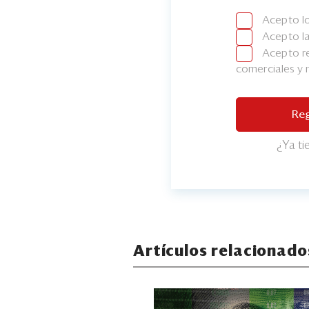
Acepto l
Acepto l
Acepto re
comerciales y
Reg
¿Ya t
Artículos relacionado