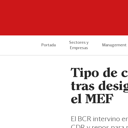
Sectores y
Portada
Management
Empresas
Tipo de 
tras des
el MEF
El BCR intervino e
CDR y repos para p