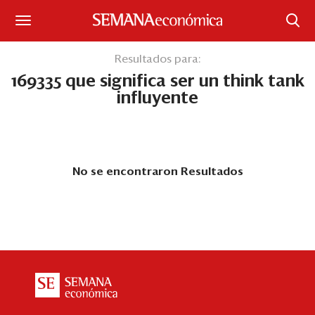
Suscríbase
Resultados para:
169335 que significa ser un think tank
Iniciar sesión
influyente
Portada
¿Qué está pasando?
No se encontraron Resultados
Sectores y Empresas
Management
Economía y Finanzas
Legal y Política