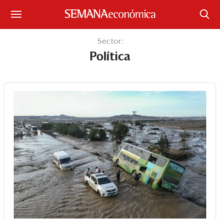
Suscríbase
Sector:
Política
Iniciar sesión
Portada
¿Qué está pasando?
Sectores y Empresas
Management
Economía y Finanzas
Legal y Política