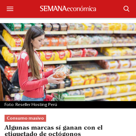
Suscríbase
Iniciar sesión
Portada
¿Qué está pasando?
Sectores y Empresas
Management
Foto: Reseller Hosting Perú
Economía y Finanzas
Consumo masivo
Legal y Política
Algunas marcas sí ganan con el
etiquetado de octógonos