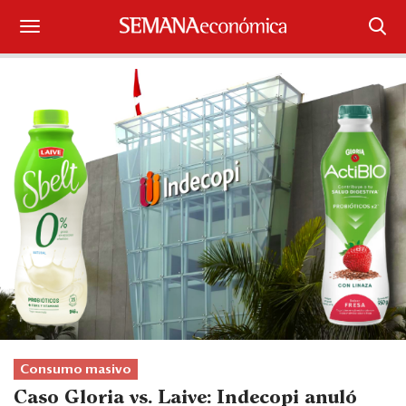
Suscríbase
Iniciar sesión
Portada
¿Qué está pasando?
Sectores y Empresas
Management
Economía y Finanzas
Legal y Política
Consumo masivo
Caso Gloria vs. Laive: Indecopi anuló