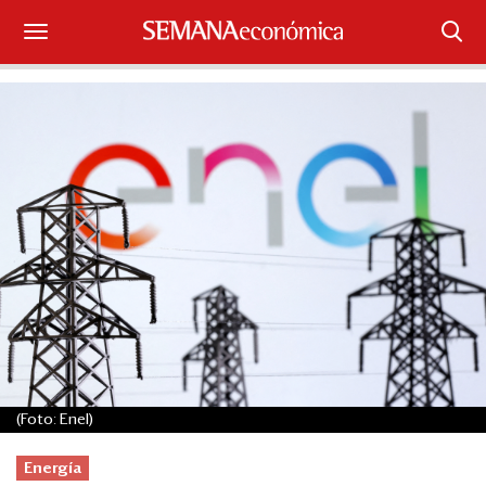
Suscríbase
Iniciar sesión
Portada
¿Qué está pasando?
Sectores y Empresas
Management
Economía y Finanzas
(Foto: Enel)
Legal y Política
Energía