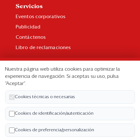
Servicios
Eventos corporativos
Publicidad
Contáctenos
Libro de reclamaciones
Suscripción
Nuestra página web utiliza cookies para optimizar la
Suscripción individual
experiencia de navegación. Si aceptas su uso, pulsa
“Aceptar”.
Paquetes corporativos
Edición Impresa
Cookies técnicas o necesarias
Nosotros
Cookies de identificación/autenticación
Quiénes somos
Cookies de preferencia/personalización
Código de ética