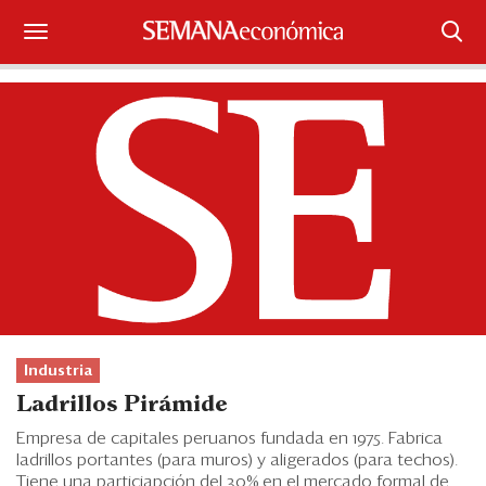
Suscríbase
Iniciar sesión
Portada
¿Qué está pasando?
Sectores y Empresas
Management
Industria
Economía y Finanzas
Ladrillos Pirámide
Legal y Política
Empresa de capitales peruanos fundada en 1975. Fabrica
ladrillos portantes (para muros) y aligerados (para techos).
Tiene una particiapción del 30% en el mercado formal de