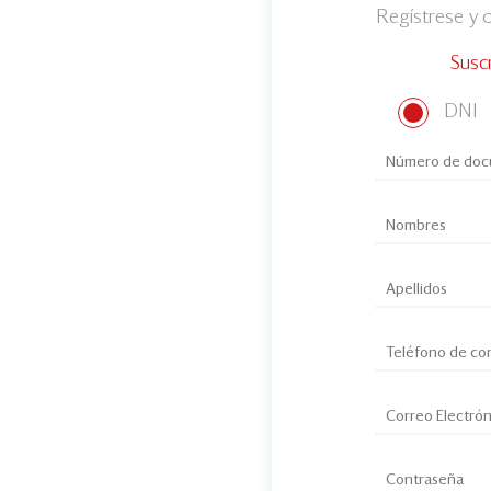
Regístrese y
Susc
DNI