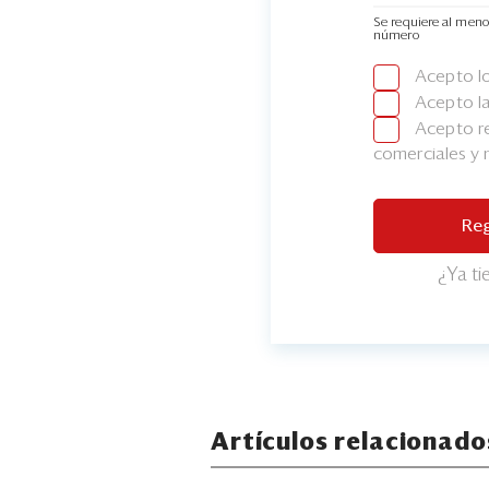
Se requiere al meno
número
Acepto l
Acepto l
Acepto re
comerciales y
Reg
¿Ya t
Artículos relacionado