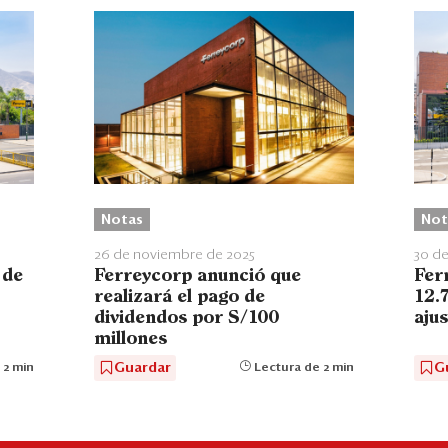
Notas
Not
26 de noviembre de 2025
30 de
 de
Ferreycorp anunció que
Fer
realizará el pago de
12.7
dividendos por S/100
aju
millones
Guardar
G
 2 min
Lectura de 2 min