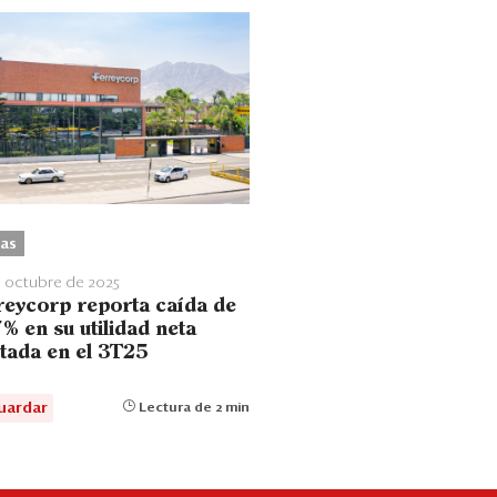
as
 octubre de 2025
reycorp reporta caída de
% en su utilidad neta
stada en el 3T25
uardar
Lectura de 2 min