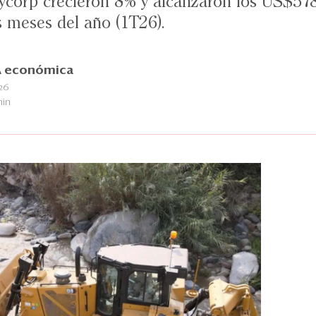
ycorp crecieron 8% y alcanzaron los US$578 
s meses del año (1T26).
 económica
026
min