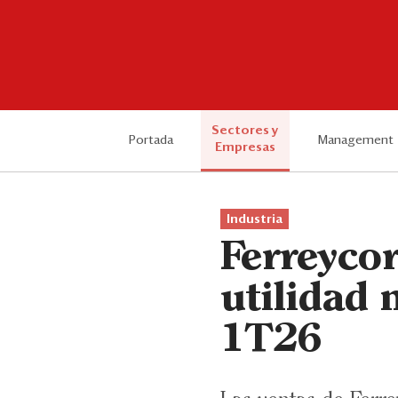
Sectores y
Portada
Management
Empresas
Industria
Ferreycor
utilidad 
1T26