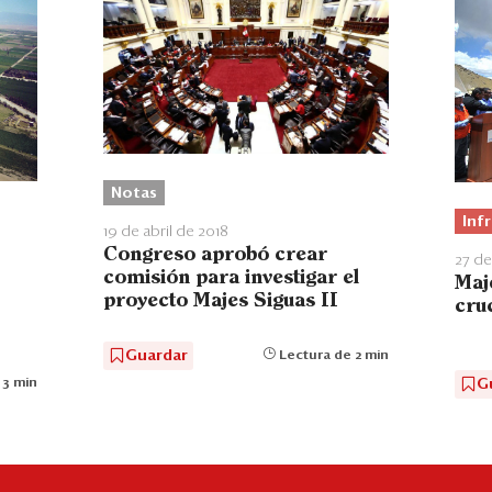
Notas
Inf
19 de abril de 2018
Congreso aprobó crear
27 de
comisión para investigar el
Maj
proyecto Majes Siguas II
cruc
Guardar
Lectura de 2 min
G
 3 min