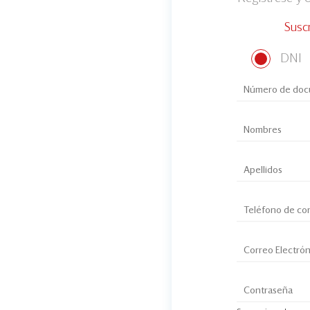
Susc
DNI