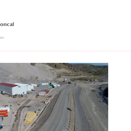
Roncal
min