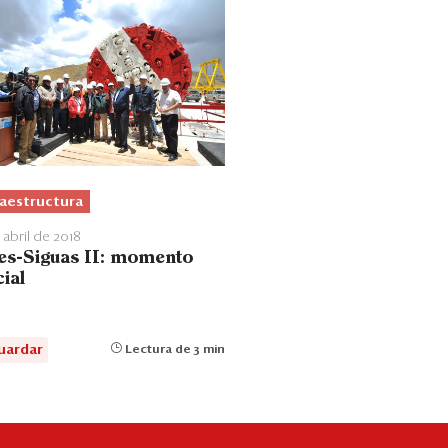
raestructura
 abril de 2018
es-Siguas II: momento
ial
uardar
Lectura de 3 min