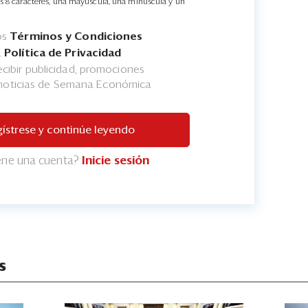
s 8 caracteres, una mayúscula, una minúscula y un
os
Términos y Condiciones
a
Política de Privacidad
cibir publicidad, promociones
 noticias de Semana Económica
ístrese y continúe leyendo
iene una cuenta?
Inicie sesión
s