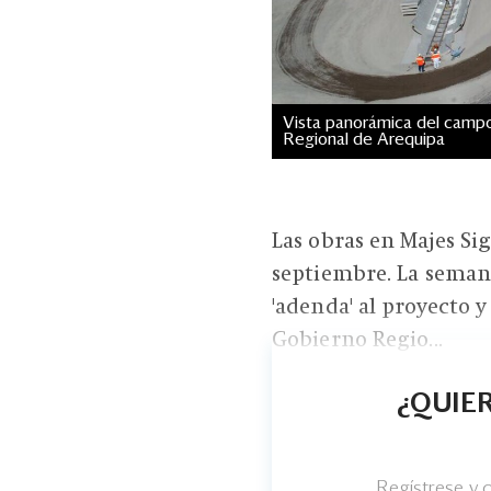
Vista panorámica del campo 
Regional de Arequipa
Las obras en Majes Si
septiembre. La seman
'adenda' al proyecto y
Gobierno Regio...
¿QUIER
Regístrese y