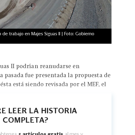
de trabajo en Majes Siguas II | Foto: Gobierno
guas II podrían reanudarse en
a pasada fue presentada la propuesta de
 ésta está siendo revisada por el MEF, el
E LEER LA HISTORIA
COMPLETA?
 obtenga
5 artículos gratis
al mes y