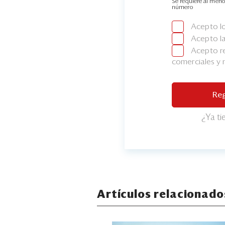
Se requiere al meno
número
Acepto l
Acepto l
Acepto re
comerciales y
Reg
¿Ya t
Artículos relacionado