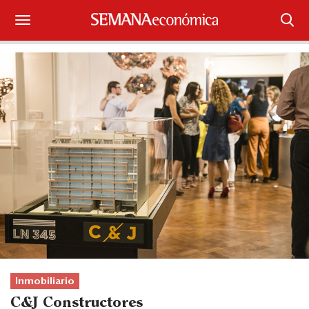
Suscríbase
Iniciar sesión
Portada
¿Qué está pasando?
Sectores y Empresas
Management
Economía y Finanzas
Legal y Política
Inmobiliario
C&J Constructores