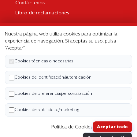
Contáctenos
Libro de reclamaciones
Suscripción
Nuestra página web utiliza cookies para optimizar la
Suscripción individual
experiencia de navegación. Si aceptas su uso, pulsa
“Aceptar”.
Paquetes corporativos
Edición Impresa
Cookies técnicas o necesarias
Nosotros
Cookies de identificación/autenticación
Quiénes somos
Cookies de preferencia/personalización
Código de ética
Términos y Condiciones
Cookies de publicidad/marketing
Política de Privacidad
Política de Cookies
Aceptar todo
Copyright ©2026 Semana Económica. Todos los