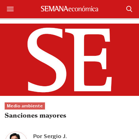
Suscríbase
Iniciar sesión
Portada
¿Qué está pasando?
Sectores y Empresas
Management
Medio ambiente
Economía y Finanzas
Sanciones mayores
Legal y Política
Por
Sergio J.