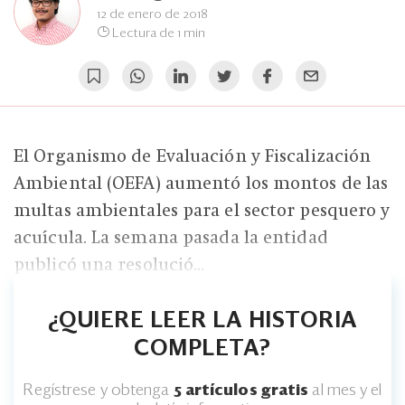
Eventos
12 de enero de 2018
Lectura de 1 min
Blogs
Ranking CEO
Edición Impresa
El Organismo de Evaluación y Fiscalización
Ambiental (OEFA) aumentó los montos de las
multas ambientales para el sector pesquero y
acuícula. La semana pasada la entidad
publicó una resolució...
¿QUIERE LEER LA HISTORIA
COMPLETA?
Regístrese y obtenga
5 artículos gratis
al mes y el