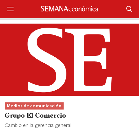
Suscríbase
Iniciar sesión
Portada
¿Qué está pasando?
Sectores y Empresas
Management
Medios de comunicación
Economía y Finanzas
Grupo El Comercio
Legal y Política
Cambio en la gerencia general