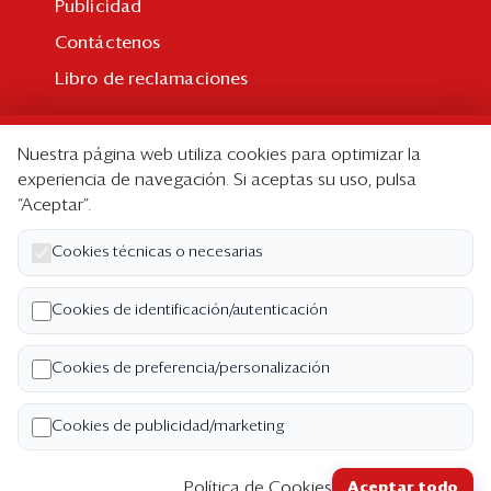
Publicidad
Contáctenos
Libro de reclamaciones
Suscripción
Nuestra página web utiliza cookies para optimizar la
Suscripción individual
experiencia de navegación. Si aceptas su uso, pulsa
“Aceptar”.
Paquetes corporativos
Edición Impresa
Cookies técnicas o necesarias
Nosotros
Cookies de identificación/autenticación
Quiénes somos
Cookies de preferencia/personalización
Código de ética
Términos y Condiciones
Cookies de publicidad/marketing
Política de Privacidad
Política de Cookies
Aceptar todo