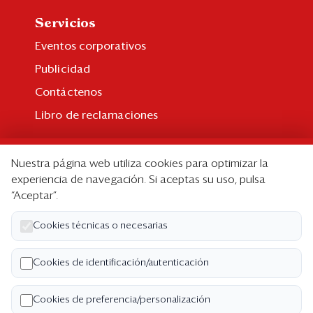
Servicios
Eventos corporativos
Publicidad
Contáctenos
Libro de reclamaciones
Suscripción
Nuestra página web utiliza cookies para optimizar la
Suscripción individual
experiencia de navegación. Si aceptas su uso, pulsa
“Aceptar”.
Paquetes corporativos
Edición Impresa
Cookies técnicas o necesarias
Nosotros
Cookies de identificación/autenticación
Quiénes somos
Cookies de preferencia/personalización
Código de ética