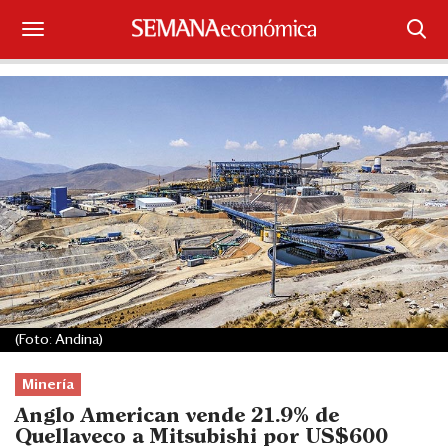
Suscríbase
Iniciar sesión
Portada
¿Qué está pasando?
Sectores y Empresas
Management
(Foto: Andina)
Economía y Finanzas
Minería
Legal y Política
Anglo American vende 21.9% de
Quellaveco a Mitsubishi por US$600