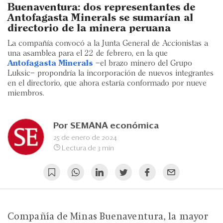
Eventos
Buenaventura: dos representantes de
Antofagasta Minerals se sumarían al
Blogs
directorio de la minera peruana
La compañía convocó a la Junta General de Accionistas a
Ranking CEO
una asamblea para el 22 de febrero, en la que
Antofagasta Minerals
–el brazo minero del Grupo
Edición Impresa
Luksic– propondría la incorporación de nuevos integrantes
en el directorio, que ahora estaría conformado por nueve
miembros.
Por
SEMANA económica
25 de enero de 2024
Lectura de 3 min
Compañía de Minas Buenaventura, la mayor