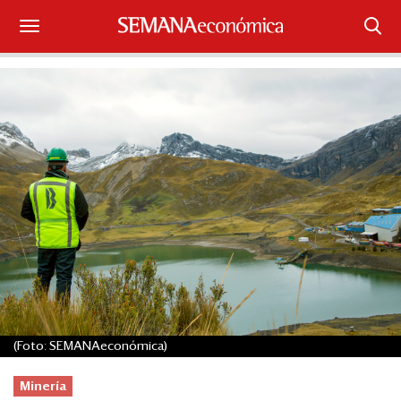
Suscríbase
Iniciar sesión
Portada
¿Qué está pasando?
Sectores y Empresas
Management
Economía y Finanzas
(Foto: SEMANAeconómica)
Legal y Política
Minería