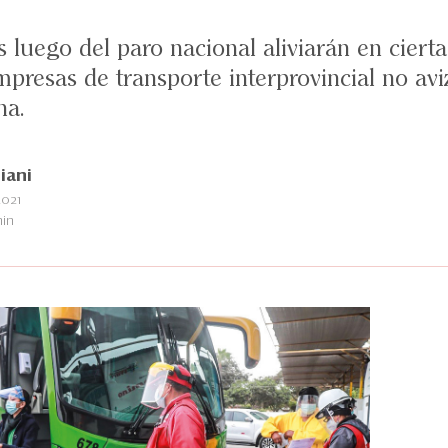
s luego del paro nacional aliviarán en ciert
mpresas de transporte interprovincial no av
na.
iani
2021
min