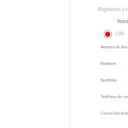
Regístrese y
Susc
DNI