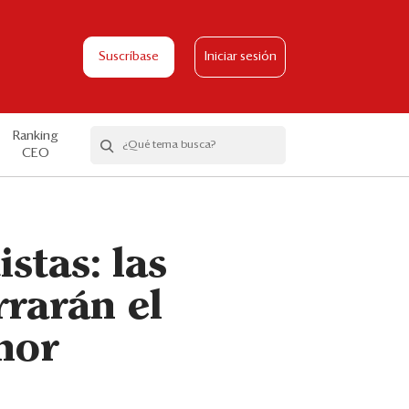
Suscríbase
Iniciar sesión
Ranking
CEO
stas: las
rrarán el
nor