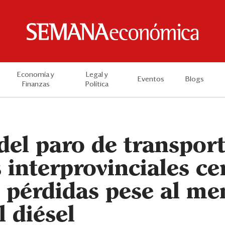
Economía y
Legal y
Eventos
Blogs
Finanzas
Política
el paro de transporti
interprovinciales ce
 pérdidas pese al me
l diésel