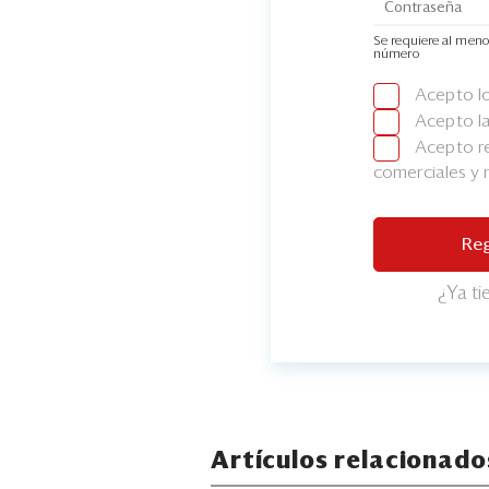
Se requiere al meno
número
Acepto l
Acepto l
Acepto re
comerciales y
Reg
¿Ya t
Artículos relacionado