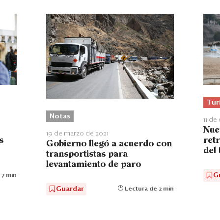
Tur
Notas
11 de
Nue
19 de marzo de 2021
ret
s
Gobierno llegó a acuerdo con
del
transportistas para
levantamiento de paro
G
 7 min
Guardar
Lectura de 2 min