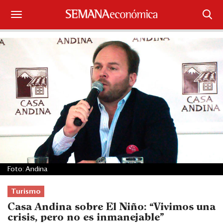
Suscríbase
Iniciar sesión
Portada
¿Qué está pasando?
Sectores y Empresas
Management
Foto: Andina
Economía y Finanzas
Turismo
Legal y Política
Casa Andina sobre El Niño: “Vivimos una
crisis, pero no es inmanejable”