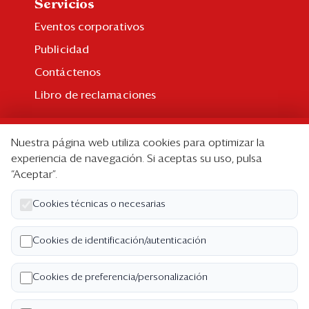
Servicios
Eventos corporativos
Publicidad
Contáctenos
Libro de reclamaciones
Suscripción
Nuestra página web utiliza cookies para optimizar la
Suscripción individual
experiencia de navegación. Si aceptas su uso, pulsa
“Aceptar”.
Paquetes corporativos
Edición Impresa
Cookies técnicas o necesarias
Nosotros
Cookies de identificación/autenticación
Quiénes somos
Cookies de preferencia/personalización
Código de ética
Términos y Condiciones