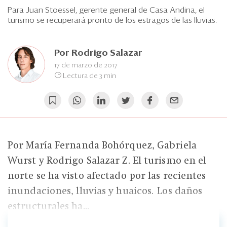
Eventos
Para Juan Stoessel, gerente general de Casa Andina, el
turismo se recuperará pronto de los estragos de las lluvias.
Blogs
Ranking CEO
Por
Rodrigo Salazar
17 de marzo de 2017
Edición Impresa
Lectura de 3 min
Por María Fernanda Bohórquez, Gabriela
Wurst y Rodrigo Salazar Z. El turismo en el
norte se ha visto afectado por las recientes
inundaciones, lluvias y huaicos. Los daños
estructurales ha...