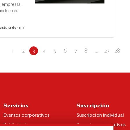
s empresas,
rando con
ectura de 1 min
1
2
3
4
5
6
7
8
...
27
28
Servicios
Suscripción
Eventos corporativos
Suscripción individual
Publicidad
Paquetes corporativos