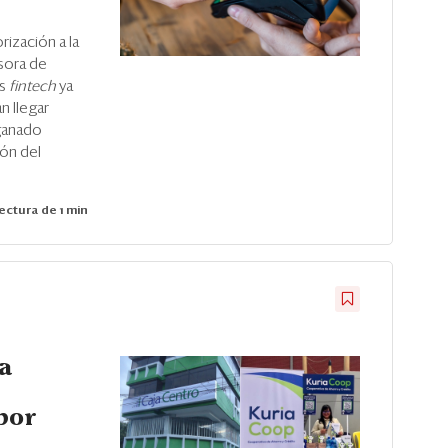
rización a la
sora de
os
fintech
ya
n llegar
 ganado
ón del
ectura de 1 min
a
por