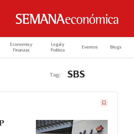
Economía y
Legal y
Eventos
Blogs
Finanzas
Política
SBS
Tag:
P