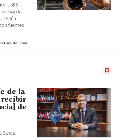
nte la SBS
aría bajo la
., según
on fuentes
ectura de 1 min
e de la
recibir
ncia] de
l
e Banca,