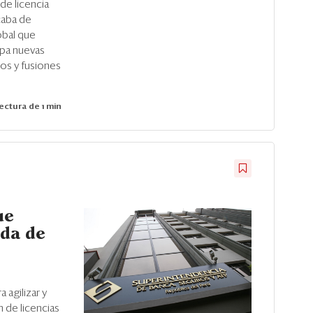
de licencia
caba de
lobal que
ipa nuevas
os y fusiones
ectura de 1 min
ue
ada de
l
 agilizar y
 de licencias