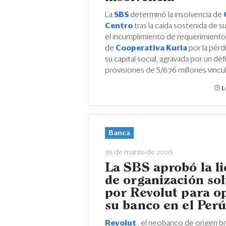
La
SBS
determinó la insolvencia de
Centro
tras la caída sostenida de s
el incumplimiento de requerimientos
de
Cooperativa Kuria
por la pérd
su capital social, agravada por un déf
provisiones de S/6.76 millones vincul
L
Banca
30 de marzo de 2026
La SBS aprobó la li
de organización sol
por Revolut para o
su banco en el Per
Revolut
, el neobanco de origen br