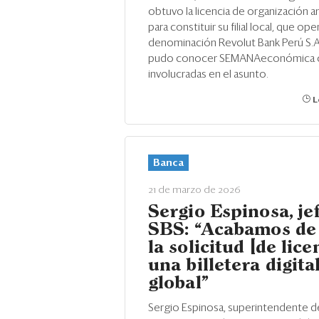
obtuvo la licencia de organización a
para constituir su filial local, que oper
denominación Revolut Bank Perú S.A
pudo conocer SEMANAeconómica c
involucradas en el asunto.
L
Banca
21 de marzo de 2026
Sergio Espinosa, jef
SBS: “Acabamos de 
la solicitud [de lice
una billetera digita
global”
Sergio Espinosa, superintendente d