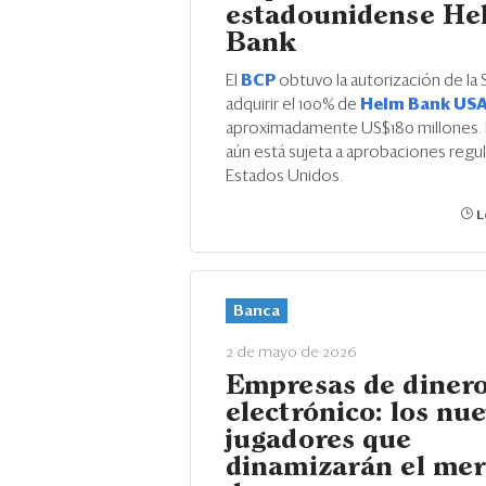
estadounidense He
Bank
El
BCP
obtuvo la autorización de la 
adquirir el 100% de
Helm Bank US
aproximadamente US$180 millones. 
aún está sujeta a aprobaciones regul
Estados Unidos.
L
Banca
2 de mayo de 2026
Empresas de diner
electrónico: los nu
jugadores que
dinamizarán el me