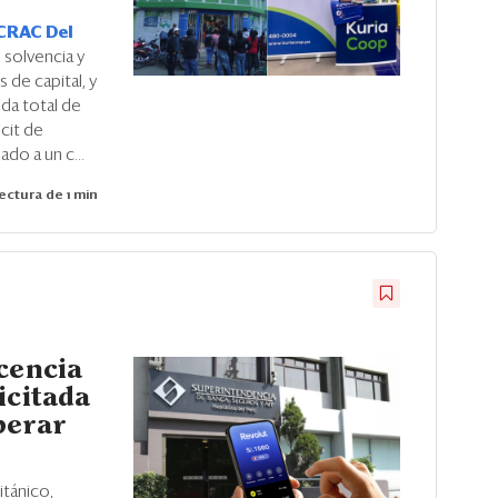
CRAC Del
u solvencia y
 de capital, y
ida total de
icit de
ado a un c...
ectura de 1 min
cencia
icitada
perar
ú
itánico,