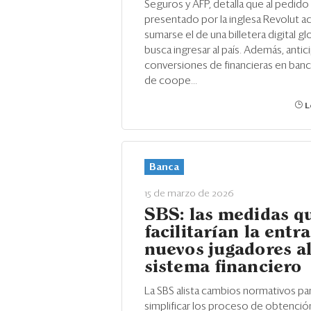
Seguros y AFP, detalla que al pedido 
presentado por la inglesa Revolut a
sumarse el de una billetera digital g
busca ingresar al país. Además, antic
conversiones de financieras en banc
de coope...
L
Banca
15 de marzo de 2026
SBS: las medidas q
facilitarían la entr
nuevos jugadores a
sistema financiero
La SBS alista cambios normativos para
simplificar los proceso de obtención