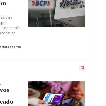
lm
SBS para
A
por
La operación
atorias en
ectura de 1 min
o
evos
rcado