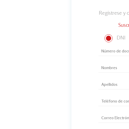
Regístrese y
Susc
DNI