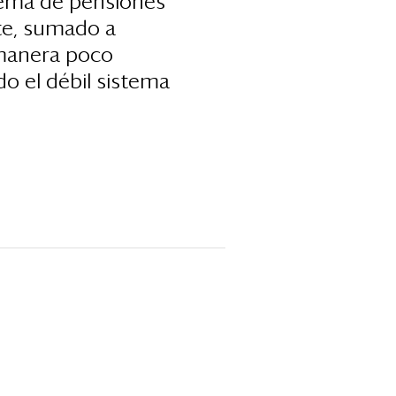
stema de pensiones
nte, sumado a
 manera poco
o el débil sistema