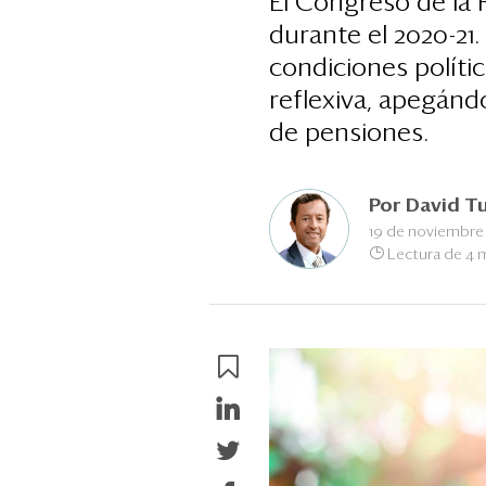
El Congreso de la 
durante el 2020-21
condiciones políti
reflexiva, apegánd
de pensiones.
Por
David T
19 de noviembre
Lectura de 4 