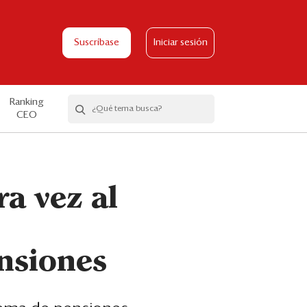
Suscríbase
Iniciar sesión
Ranking
CEO
a vez al
nsiones