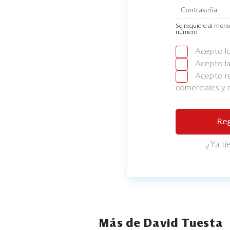
Se requiere al meno
número
Acepto l
Acepto l
Acepto re
comerciales y
Reg
¿Ya t
Más de David Tuesta