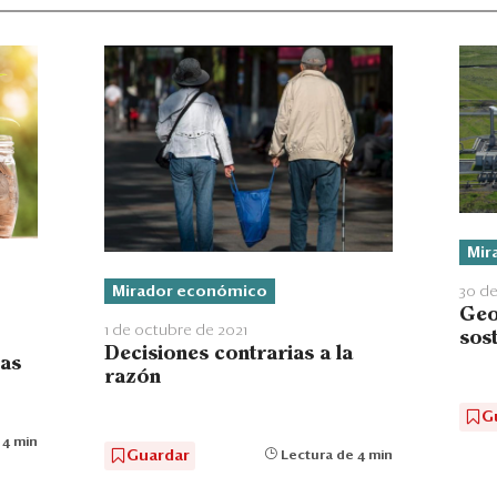
Mir
Mirador económico
30 de
Geo
1 de octubre de 2021
sos
Decisiones contrarias a la
las
razón
G
 4 min
Guardar
Lectura de 4 min