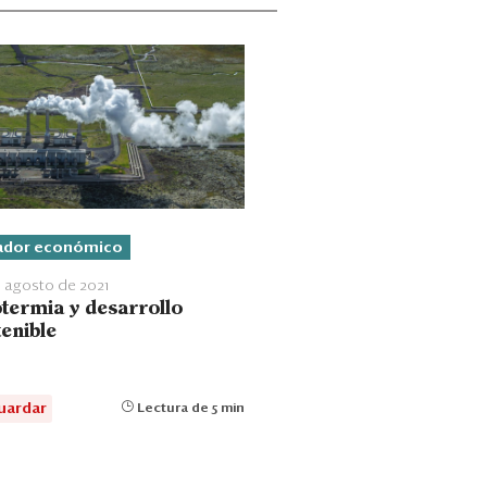
ador económico
 agosto de 2021
termia y desarrollo
tenible
uardar
Lectura de 5 min