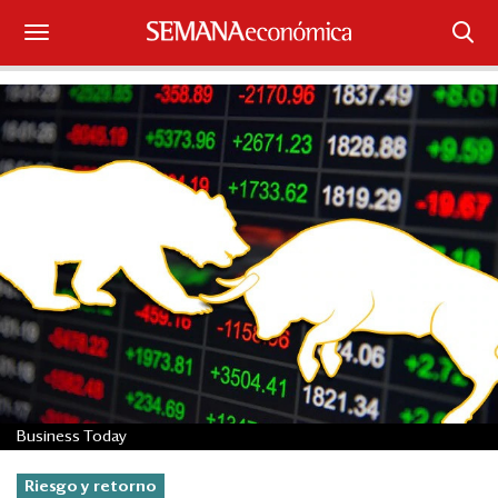
Suscríbase
Iniciar sesión
Portada
¿Qué está pasando?
Sectores y Empresas
Management
Economía y Finanzas
Business Today
Legal y Política
Riesgo y retorno