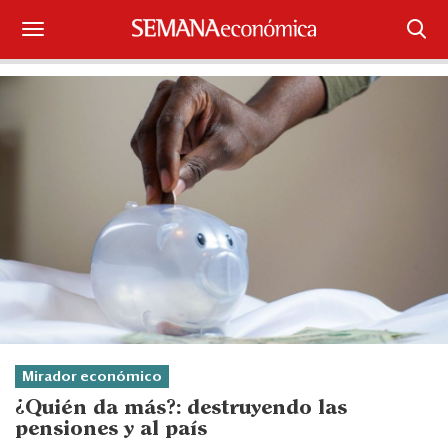
Suscríbase
Iniciar sesión
Portada
¿Qué está pasando?
Sectores y Empresas
Management
Economía y Finanzas
Mirador económico
Legal y Política
¿Quién da más?: destruyendo las
pensiones y al país