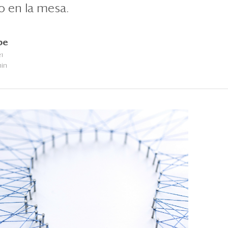
o en la mesa.
be
1
min