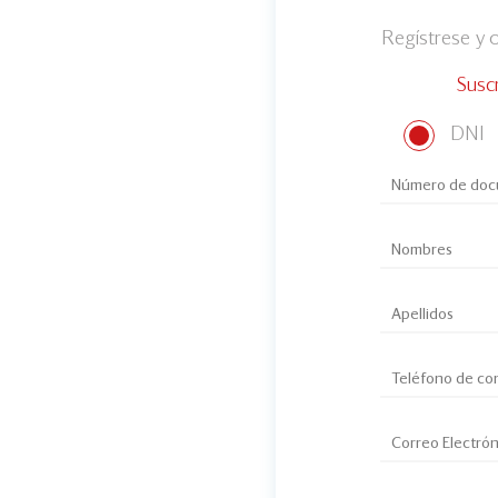
Regístrese y
Susc
DNI