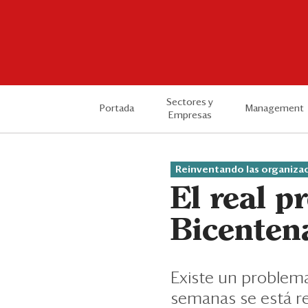
Sectores y
Portada
Management
Empresas
Reinventando las organiza
El real p
Bicenten
Existe un problema 
semanas se está res