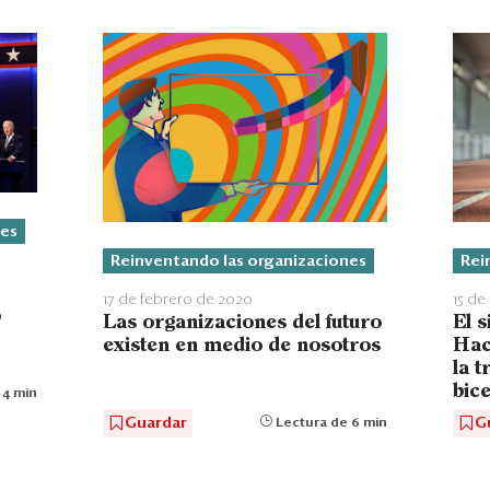
nes
Reinventando las organizaciones
Rei
17 de febrero de 2020
15 d
o
Las organizaciones del futuro
El s
existen en medio de nosotros
Hac
la 
bic
 4 min
Guardar
G
Lectura de 6 min