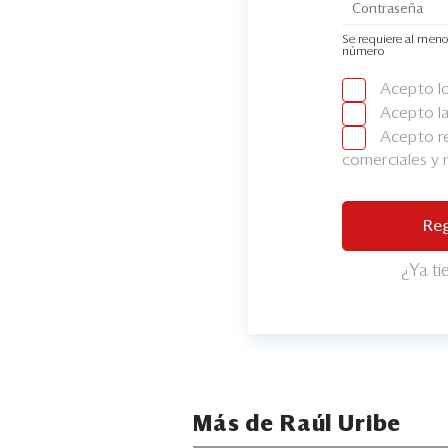
Se requiere al meno
número
Acepto l
Acepto l
Acepto re
comerciales y
Reg
¿Ya t
Más de Raúl Uribe