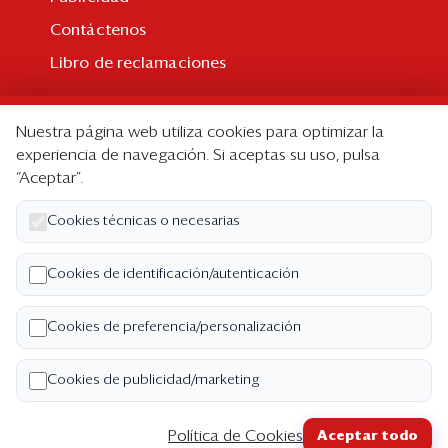
Contáctenos
Libro de reclamaciones
Suscripción
Nuestra página web utiliza cookies para optimizar la
Suscripción individual
experiencia de navegación. Si aceptas su uso, pulsa
“Aceptar”.
Paquetes corporativos
Edición Impresa
Cookies técnicas o necesarias
Nosotros
Cookies de identificación/autenticación
Quiénes somos
Cookies de preferencia/personalización
Código de ética
Términos y Condiciones
Cookies de publicidad/marketing
Política de Privacidad
Política de Cookies
Aceptar todo