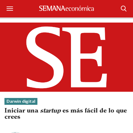
Suscríbase
Iniciar sesión
Portada
¿Qué está pasando?
Sectores y Empresas
Management
Darwin digital
Economía y Finanzas
Iniciar una
startup
es más fácil de lo que
crees
Legal y Política