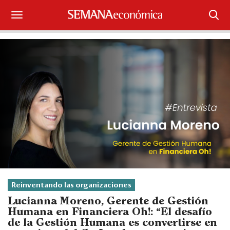
Suscríbase
Iniciar sesión
Portada
¿Qué está pasando?
Sectores y Empresas
Management
Economía y Finanzas
Reinventando las organizaciones
Lucianna Moreno, Gerente de Gestión
Legal y Política
Humana en Financiera Oh!: “El desafío
de la Gestión Humana es convertirse en