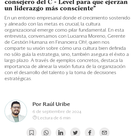
Eventos
consejero del C - Level para que ejerzan
un liderazgo más consciente”
Blogs
En un entorno empresarial donde el crecimiento sostenido
y alineado con las metas es crucial, la cultura
Ranking CEO
organizacional emerge como pilar fundamental. En esta
entrevista, conversamos con Lucianna Moreno, Gerente
Edición Impresa
de Gestión Humana en Financiera Oh!, quien nos
comparte su visión sobre cómo una cultura bien definida
no sólo guía la estrategia, sino, también asegura el éxito a
largo plazo. A través de ejemplos concretos, destaca la
importancia de alinear la visión futura de la organización
con el desarrollo del talento y la toma de decisiones
estratégicas.
Por
Raúl Uribe
6 de septiembre de 2024
Lectura de 6 min