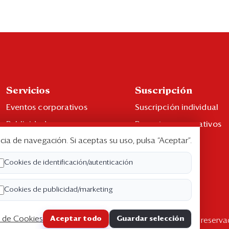
Servicios
Suscripción
Eventos corporativos
Suscripción individual
Publicidad
Paquetes corporativos
cia de navegación. Si aceptas su uso, pulsa “Aceptar”.
Contáctenos
Edición Impresa
Libro de reclamaciones
Cookies de identificación/autenticación
Cookies de publicidad/marketing
a de Cookies
Aceptar todo
Guardar selección
pyright ©2026 Semana Económica. Todos los derechos reserva