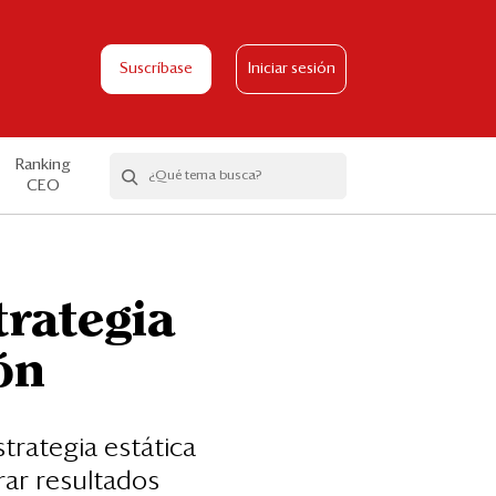
Suscríbase
Iniciar sesión
Ranking
CEO
trategia
ón
trategia estática
rar resultados