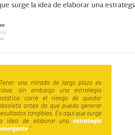
 que surge la idea de elaborar una estrateg
be
023
min