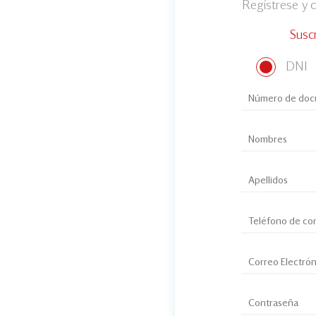
Regístrese y
Susc
DNI