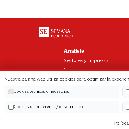
Análisis
Sectores y Empresas
Management
Nuestra página web utiliza cookies para optimizar la experien
Economía y Finanzas
Legal y Política
Cookies técnicas o necesarias
Ranking CEO
Cookies de preferencia/personalización
Blogs
Polític
Co