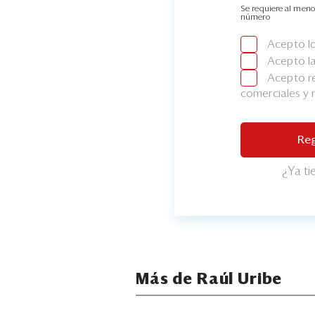
Se requiere al meno
número
Acepto l
Acepto l
Acepto re
comerciales y
Reg
¿Ya t
Más de Raúl Uribe