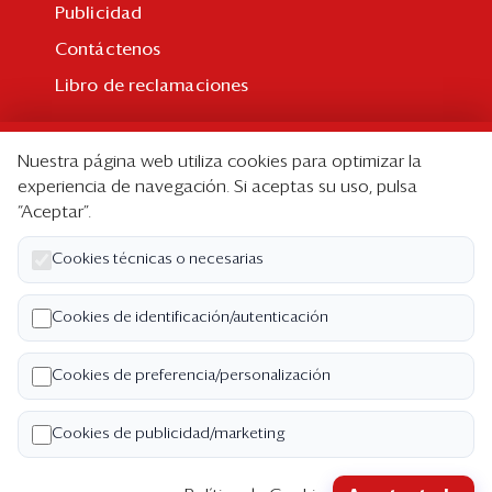
Publicidad
Contáctenos
Libro de reclamaciones
Suscripción
Nuestra página web utiliza cookies para optimizar la
Suscripción individual
experiencia de navegación. Si aceptas su uso, pulsa
“Aceptar”.
Paquetes corporativos
Edición Impresa
Cookies técnicas o necesarias
Nosotros
Cookies de identificación/autenticación
Quiénes somos
Cookies de preferencia/personalización
Código de ética
Términos y Condiciones
Cookies de publicidad/marketing
Política de Privacidad