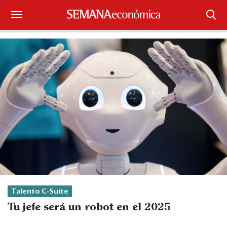
Suscríbase
Iniciar sesión
Portada
¿Qué está pasando?
Sectores y Empresas
Management
Economía y Finanzas
Talento C-Suite
Legal y Política
Tu jefe será un robot en el 2025